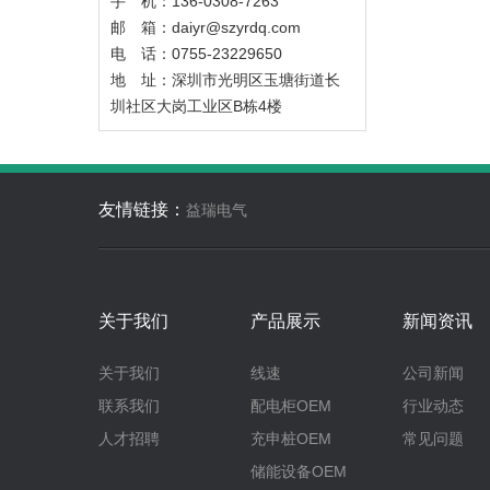
手 机：136-0308-7263
邮 箱：daiyr@szyrdq.com
电 话：0755-23229650
地 址：深圳市光明区玉塘街道长
圳社区大岗工业区B栋4楼
友情链接：
益瑞电气
关于我们
产品展示
新闻资讯
关于我们
线速
公司新闻
联系我们
配电柜OEM
行业动态
人才招聘
充申桩OEM
常见问题
储能设备OEM