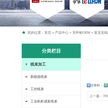
您的位置：
首页
>
产品中心
>
充申桩OEM
>
直流充电
分类栏目
线束加工
新能源线束
分享到：
工控线束
上一篇：
7
工业机柜成套线束